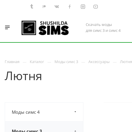
Скачать моды
для симс 3 и симс 4
Главная
Каталог
Моды симс 3
Аксессуары
Лютня
Лютня
Моды симс 4
Моды симс 3