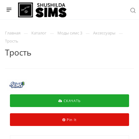
Главная
Каталог
Моды симс 3
Аксессуары
Трость
Трость
СКАЧАТЬ
Pin It